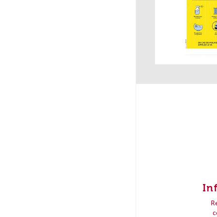
In
R
c