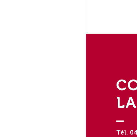
C
LA
Tél. 0