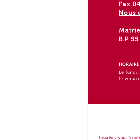
Fax.04
Nous é
Mairie
B.P 5
HORAIRE
Le lundi,
le vendr
Inscrivez-vous à not