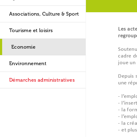
Les modes d
Sécurité
L'Etat Civil
Travaux d'Am
Associations, Culture & Sport
Logement
L'Urbanisme
Fonds Air-Boi
Les acte
Tourisme et loisirs
Transports
Finances et B
Les travaux
regroup
Les jardins 
Les marchés p
Les projets 2
Economie
Soutenu
Les travaux 
cadre d
Point d'accès 
Enquêtes publ
joue un
Environnement
Le Cadastre
Depuis 
Démarches administratives
une répo
- l’empl
- l’inser
- la for
- l’empl
- la cré
- et pl