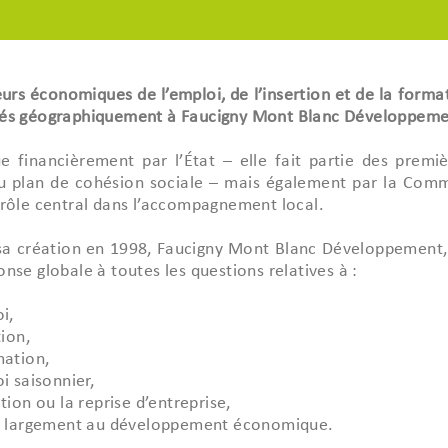
oux
élioration
s et Air-Industries
urs économiques de l’emploi, de l’insertion et de la format
udget
és géographiquement à Faucigny Mont Blanc Développement
communaux
ublics
022
e financièrement par l’État – elle fait partie des premiè
2021
u plan de cohésion sociale – mais également par la Com
au droit
iques
 rôle central dans l’accompagnement local.
sa création en 1998, Faucigny Mont Blanc Développement, d
nse globale à toutes les questions relatives à :
oi,
tion,
mation,
oi saisonnier,
ation ou la reprise d’entreprise,
us largement au développement économique.