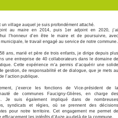
oux
élioration
s et Air-Industries
 un village auquel je suis profondément attaché.
udget
oint au maire en 2014, puis 1er adjoint en 2020, j’a
’hui l’honneur d’en être le maire et de poursuivre, ave
communaux
ublics
022
 municipale, le travail engagé au service de notre commune.
2021
au droit
iques
8 ans, marié et père de trois enfants, je dirige depuis plu
ns une entreprise de 40 collaborateurs dans le domaine d
matique. Cette expérience m’a permis d’acquérir une solid
de gestion, de responsabilité et de dialogue, que je mets a
de l’action publique.
lement, j’exerce les fonctions de Vice-président de l
auté de communes Faucigny-Glières, en charge de
es. Je suis également impliqué dans de nombreuse
res, syndicats et régies, où se prennent des décision
ntes pour notre territoire. Cet engagement me permet d
 efficacement les intérêts d’Ayze au-delà de la commune.