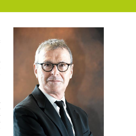
i
c
s
e
e
u
a
s
s
s
e