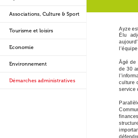
Les modes d
Sécurité
L'Etat Civil
Travaux d'Am
Associations, Culture & Sport
Logement
L'Urbanisme
Fonds Air-Boi
Ayze est
Tourisme et loisirs
Transports
Finances et B
Élu adj
Les travaux
aujourd
Les jardins 
Les marchés p
Les projets 2
Economie
l’équipe
Les travaux 
Point d'accès 
Enquêtes publ
Âgé de 5
Environnement
de 30 a
Le Cadastre
l’infor
Démarches administratives
culture 
service 
Parallè
Commun
financ
structu
importa
défendre