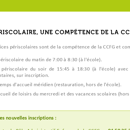
oux
élioration
s et Air-Industries
ÉRISCOLAIRE, UNE COMPÉTENCE DE LA C
udget
communaux
ublics
022
vices périscolaires sont de la compétence de la CCFG et co
2021
au droit
iques
ériscolaire du matin de 7:00 à 8:30 (à l'école).
 périscolaire du soir de 15:45 à 18:30 (à l'école) avec
taires, sur inscription.
temps d'accueil méridien (restauration, hors de l'école).
cueil de loisirs du mercredi et des vacances scolaires (hors 
es nouvelles inscriptions :