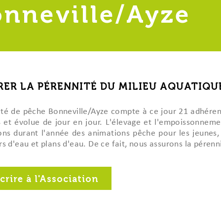
nneville/Ayze
oux
élioration
s et Air-Industries
udget
communaux
ublics
022
RER LA PÉRENNITÉ DU MILIEU AQUATIQU
2021
au droit
iques
été de pêche Bonneville/Ayze compte à ce jour 21 adhérents
 et évolue de jour en jour. L'élevage et l'empoissonnemen
ons durant l'année des animations pêche pour les jeunes, 
s d'eau et plans d'eau. De ce fait, nous assurons la pérenn
crire à l'Association