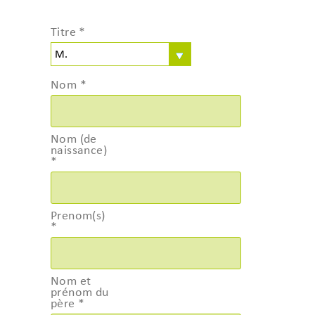
Titre
*
Nom
*
Nom (de
naissance)
*
Prenom(s)
*
Nom et
prénom du
père
*