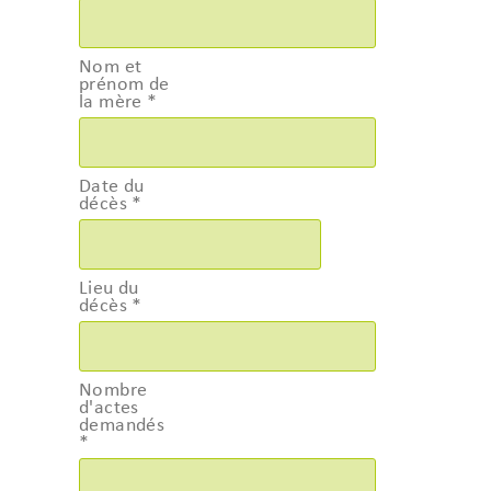
Nom et
prénom de
la mère
*
Date du
décès
*
Lieu du
décès
*
Nombre
d'actes
demandés
*