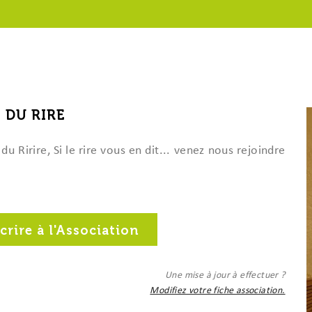
oux
élioration
s et Air-Industries
udget
communaux
ublics
022
 DU RIRE
2021
au droit
iques
du Ririre, Si le rire vous en dit... venez nous rejoindre
crire à l'Association
Une mise à jour à effectuer ?
Modifiez votre fiche association.